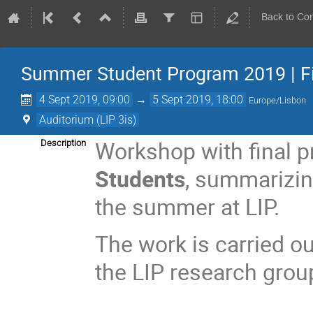
Back to Co
Summer Student Program 2019 | F
4 Sept 2019, 09:00
→
5 Sept 2019, 18:00
Europe/Lisbon
Auditorium (LIP 3is)
Workshop with final 
Description
Students
, summarizin
the summer at LIP.
The work is carried ou
the LIP research grou