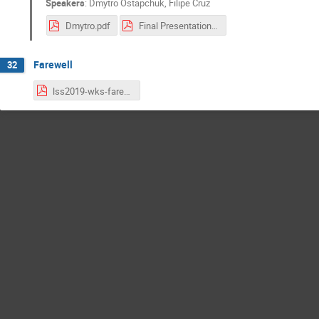
Speakers
:
Dmytro Ostapchuk
,
Filipe Cruz
Dmytro.pdf
Final Presentation - Filipe Cruz.pdf
Farewell
32
lss2019-wks-farewell.pdf