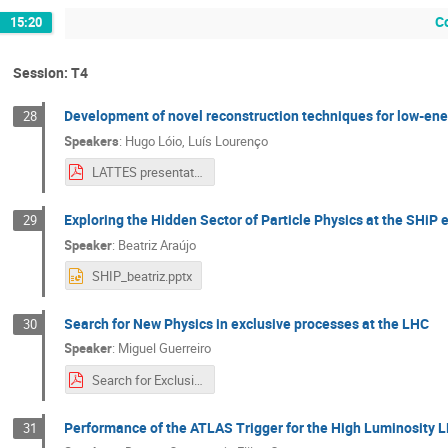
C
15:20
Session: T4
Development of novel reconstruction techniques for low-e
28
Speakers
:
Hugo Lóio
,
Luís Lourenço
LATTES presentation.pdf
Exploring the Hidden Sector of Particle Physics at the SHiP
29
Speaker
:
Beatriz Araújo
SHIP_beatriz.pptx
Search for New Physics in exclusive processes at the LHC
30
Speaker
:
Miguel Guerreiro
Search for Exclusive ttbar.pdf
Performance of the ATLAS Trigger for the High Luminosity 
31