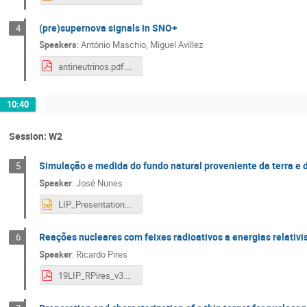
(pre)supernova signals in SNO+
4
Speakers
:
António Maschio
,
Miguel Avillez
antineutrinos.pdf.pdf
10:40
Session: W2
Simulação e medida do fundo natural proveniente da terra e 
5
Speaker
:
José Nunes
LIP_Presentation.pptx
Reações nucleares com feixes radioativos a energias relativi
6
Speaker
:
Ricardo Pires
19LIP_RPires_v3.0.pdf