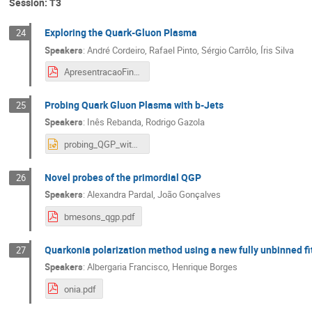
Session: T3
Exploring the Quark-Gluon Plasma
24
Speakers
:
André Cordeiro
,
Rafael Pinto
,
Sérgio Carrôlo
,
Íris Silva
ApresentracaoFinal.pdf
Probing Quark Gluon Plasma with b-Jets
25
Speakers
:
Inês Rebanda
,
Rodrigo Gazola
probing_QGP_with_bjets.pptx
Novel probes of the primordial QGP
26
Speakers
:
Alexandra Pardal
,
João Gonçalves
bmesons_qgp.pdf
Quarkonia polarization method using a new fully unbinned f
27
Speakers
:
Albergaria Francisco
,
Henrique Borges
onia.pdf