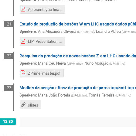
Apresentação final.pdf
Estudo da produção de bosões W em LHC usando dados púb
21
Speakers
:
Ana Alexandra Oliveira
,
Leandro Abreu
(
LIP - Minho
)
(
LIP-Minh
LIP_Presentation_WAnalysis.pdf
Pesquisa da produção de novos bosões Z' em LHC usando d
22
Speakers
:
Maria Céu Neiva
,
Nuno Morujão
(
LIP-Minho
)
(
LIP-Minho
)
ZPrime_master.pdf
Medida da secção eficaz de produção de pares top/anti-to
23
Speakers
:
Maria João Portela
,
Tomás Ferreira
(
LIP-Minho
)
(
LIP-Minho
)
slides
12:30