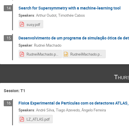
Search for Supersymmetry with a machine-learning tool
14
Speakers
:
Arthur Oudot
,
Timothée Cabos
susy.pdf
Desenvolvimento de um programa de simulação ótica de dete
15
Speaker
:
Rudnei Machado
RudneiMachado.pdf
RudneiMachado.pptx
Thurs
Session: T1
Física Experimental de Partículas com os detectores ATLAS,
16
Speakers
:
André Silva
,
Tiago Azevedo
,
Ângelo Ferreira
LZ_ATLAS.pdf