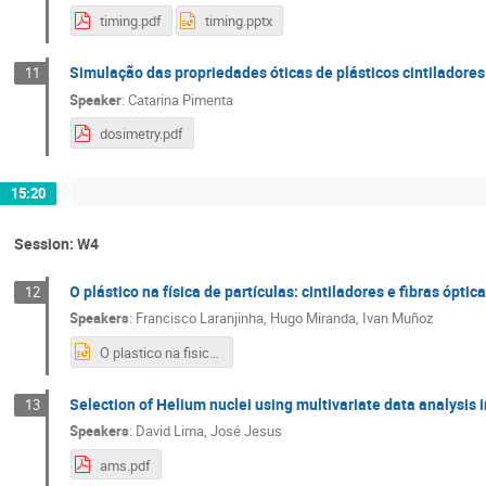
timing.pdf
timing.pptx
Simulação das propriedades óticas de plásticos cintiladore
11
Speaker
:
Catarina Pimenta
dosimetry.pdf
15:20
Session: W4
O plástico na física de partículas: cintiladores e fibras óptic
12
Speakers
:
Francisco Laranjinha
,
Hugo Miranda
,
Ivan Muñoz
O plastico na fisica de particulas.pptx
Selection of Helium nuclei using multivariate data analysis
13
Speakers
:
David Lima
,
José Jesus
ams.pdf