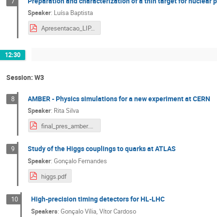
Preparation and characterization of a thin target for nuclear
7
Speaker
:
Luísa Baptista
Apresentacao_LIP.pdf
12:30
Session: W3
AMBER - Physics simulations for a new experiment at CERN
8
Speaker
:
Rita Silva
final_pres_amber.pdf
Study of the Higgs couplings to quarks at ATLAS
9
Speaker
:
Gonçalo Fernandes
higgs.pdf
High-precision timing detectors for HL-LHC
10
Speakers
:
Gonçalo Vília
,
Vítor Cardoso