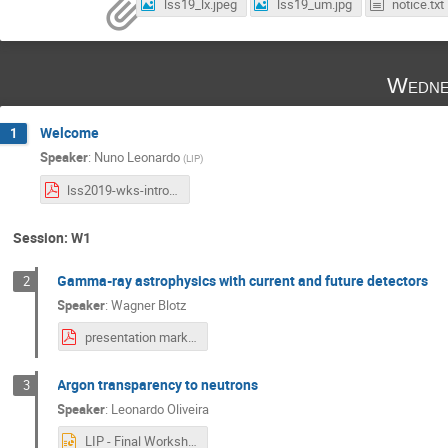
lss19_lx.jpeg
lss19_um.jpg
notice.txt
Wedne
Welcome
1
Speaker
:
Nuno Leonardo
(
LIP
)
lss2019-wks-intro.pdf
Session: W1
Gamma-ray astrophysics with current and future detectors
2
Speaker
:
Wagner Blotz
presentation mark.pdf.pdf
Argon transparency to neutrons
3
Speaker
:
Leonardo Oliveira
LIP - Final Workshop-ARTIE.pptx