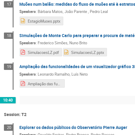
Muões num balão: medidas do fluxo de muões até à estrato
17
Speakers
:
Bárbara Matos
,
João Parente
,
Pedro Leal
EstagioMuoes.pptx
Simulações de Monte Carlo para preparar a procura de matér
18
Speakers
:
Frederico Simões
,
Nuno Brito
SimulacoesLZ.pdf
SimulacoesLZ.pptx
Ampliação das funcionalidades de um visualizador gráfico 3
19
Speakers
:
Leonardo Ramalho
,
Luís Neto
Ampliação das funcionalidades de um visualizador gráfico 3D do Observatório Pierre Auger.pdf
10:40
Session: T2
Explorar os dados públicos do Observatório Pierre Auger
20
Speakers
:
Osvaldo Freitas
,
Pedro Branco
,
Pedro Passos