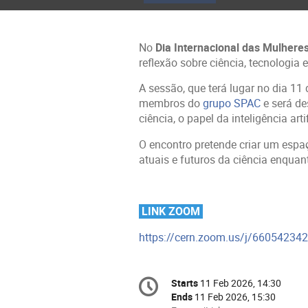
menu
No
Dia Internacional das Mulhere
reflexão sobre ciência, tecnologia 
A sessão, que terá lugar no dia 11
membros do
grupo SPAC
e será d
ciência, o papel da inteligência art
O encontro pretende criar um espaço
atuais e futuros da ciência enquan
LINK ZOOM
https://cern.zoom.us/j/660542
Conference
Starts
11 Feb 2026, 14:30
Date/Time
information
Ends
11 Feb 2026, 15:30