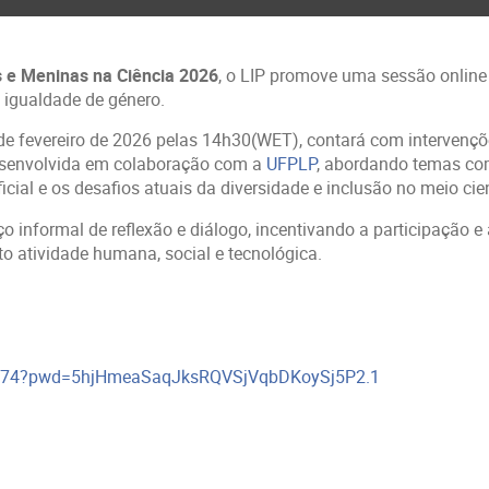
s e Meninas na Ciência 2026
, o LIP promove uma sessão online
e igualdade de género.
 de fevereiro de 2026 pelas 14h30(WET), contará com intervençõ
esenvolvida em colaboração com a
UFPLP
, abordando temas co
ificial e os desafios atuais da diversidade e inclusão no meio cien
 informal de reflexão e diálogo, incentivando a participação e 
to atividade humana, social e tecnológica.
34274?pwd=5hjHmeaSaqJksRQVSjVqbDKoySj5P2.1