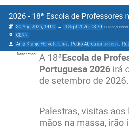
2026 - 18ª Escola de Professores
30 Aug 2026, 14:00
→
4 Sept 2026, 18:30
Europe/Lisbon
CERN
Anja Kranjc Horvat
,
Pedro Abreu
,
Rut
(
CERN
)
(
LIP and IST
)
A 18ª
Escola de Prof
Description
Portuguesa 2026
irá
de setembro de 2026
Palestras, visitas aos
mãos na massa, irão in