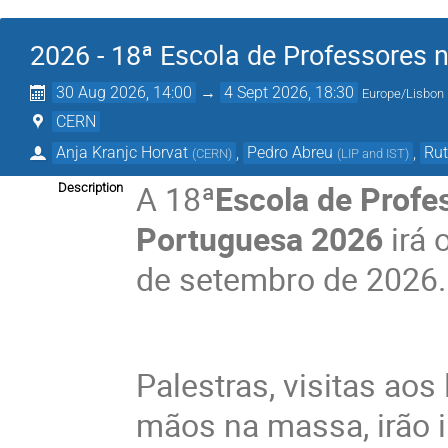
2026 - 18ª Escola de Professores
30 Aug 2026, 14:00
→
4 Sept 2026, 18:30
Europe/Lisbon
CERN
Anja Kranjc Horvat
,
Pedro Abreu
,
Rut
(
CERN
)
(
LIP and IST
)
A 18ª
Escola de Prof
Description
Portuguesa 2026
irá
de setembro de 2026
Palestras, visitas aos
mãos na massa, irão in