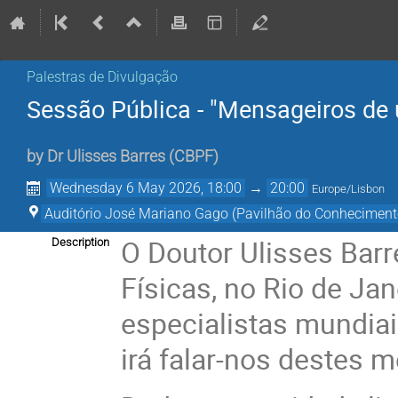
Palestras de Divulgação
Sessão Pública - "Mensageiros de
by
Dr
Ulisses Barres
(
CBPF
)
Wednesday 6 May 2026, 18:00
→
20:00
Europe/Lisbon
Auditório José Mariano Gago (Pavilhão do Conhecimento
O Doutor Ulisses Barr
Description
Físicas, no Rio de Jan
especialistas mundiai
irá falar-nos destes 