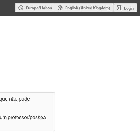
Europe/Lisbon
English (United Kingdom)
Login
e que não pode
r um professor/pessoa