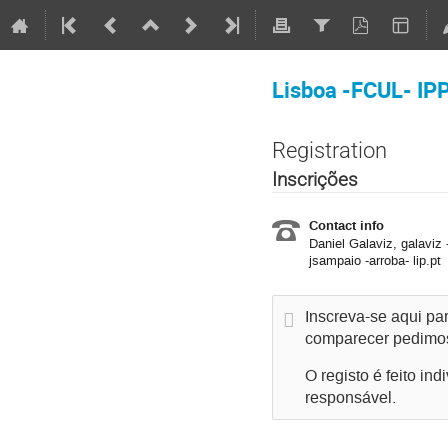
Lisboa -FCUL- IP
Registration
Inscrições
Contact info
Daniel Galaviz, galaviz 
jsampaio -arroba- lip.pt
Inscreva-se aqui pa
comparecer pedimos-
O registo é feito in
responsável.