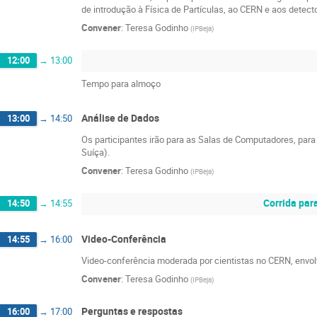
de introdução à Física de Partículas, ao CERN e aos detect
Convener
:
Teresa Godinho
(
IPBeja
)
12:00
→
13:00
Tempo para almoço
Análise de Dados
13:00
→
14:50
Os participantes irão para as Salas de Computadores, par
Suíça).
Convener
:
Teresa Godinho
(
IPBeja
)
Corrida par
14:50
→
14:55
Video-Conferência
14:55
→
16:00
Video-conferência moderada por cientistas no CERN, envolv
Convener
:
Teresa Godinho
(
IPBeja
)
Perguntas e respostas
16:00
→
17:00