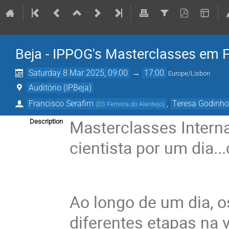
Beja - IPPOG's Masterclasses em F
Saturday 8 Mar 2025, 09:00
→
17:00
Europe/Lisbon
Auditório (IPBeja)
Francisco Serafim
,
Teresa Godinh
(
ES Ferreira do Alentejo
)
Masterclasses Interna
Description
cientista por um dia.
Ao longo de um dia, o
diferentes etapas na 