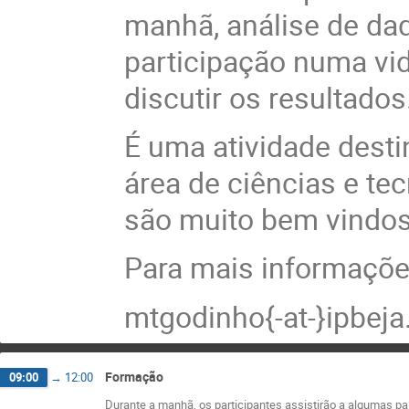
manhã, análise de dad
participação numa vid
discutir os resultados
É uma atividade desti
área de ciências e te
são muito bem vindos
Para mais informações
mtgodinho{-at-}ipbeja
Formação
09:00
→
12:00
Durante a manhã, os participantes assistirão a algumas pa