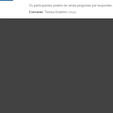
Os participantes podem ter ainda perguntas por responder, o
Convener
:
Teresa Godinho
(
IPBeja
)