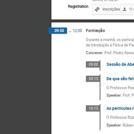
Registration
Inscrições
10 
Formação
09:00
→
12:00
Durante a manhã, os partici
de introdução à Física de Pa
Convener
:
Prof.
Pedro Abreu
Sessão de Abe
09:00
De que são fei
09:15
O Professor Pedr
Speaker
:
Prof.
P
As partículas 
10:15
O Professor Rube
Speaker
:
Rúben