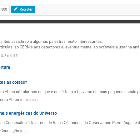
/ 300
Register
pantes assistirão a algumas palestras muito interessantes,
rtículas, ao CERN e aos detectores e, eventualmente, ao software a usar na aná
(
LIP and IST
)
rtura
tas as coisas?
o Abreu irá falar-nos de que é que é feito o Universo na mais pequena escala p
edro Abreu
(
LIP and IST
)
mais energéticas do Universo
n Conceição irá falar-nos de Raios Cósmicos, do Observatório Pierre Auger e d
 Conceição
(
LIP
)