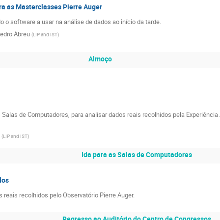
ra as Masterclasses Pierre Auger
 o software a usar na análise de dados ao início da tarde.
edro Abreu
(
LIP and IST
)
Almoço
as Salas de Computadores, para analisar dados reais recolhidos pela Experiênc
(
LIP and IST
)
Ida para as Salas de Computadores
dos
 reais recolhidos pelo Observatório Pierre Auger.
Regresso ao Auditório do Centro de Congressos