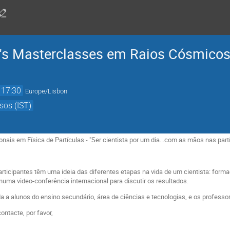
G's Masterclasses em Raios Cósmicos 
17:30
Europe/Lisbon
sos (IST)
nais em Física de Partículas - "Ser cientista por um dia...com as mãos nas partí
articipantes têm uma ideia das diferentes etapas na vida de um cientista: form
numa video-conferência internacional para discutir os resultados.
da a alunos do ensino secundário, área de ciências e tecnologias, e os profes
ntacte, por favor,