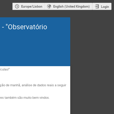
Europe/Lisbon
English (United Kingdom)
Login
- "Observatório
culas!"
ação de manhã, análise de dados reais a seguir
sores também são muito bem vindos.