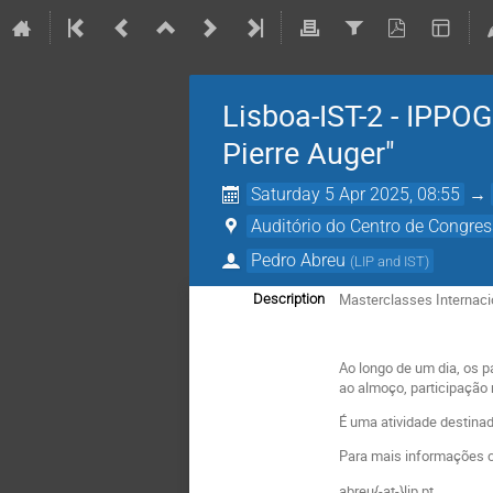
Lisboa-IST-2 - IPPO
Pierre Auger"
Saturday 5 Apr 2025, 08:55
→
Auditório do Centro de Congres
Pedro Abreu
(
LIP and IST
)
Masterclasses Internacio
Description
Ao longo de um dia, os p
ao almoço, participação 
É uma atividade destina
Para mais informações co
abreu{-at-}lip.pt