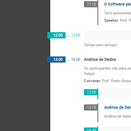
O Software pa
11:15
Será apresentado
Speaker
:
Prof.
P
12:00
→
13:00
Tempo para almoço
Análise de Dados
13:00
→
14:50
Os participantes irão para 
Suíça).
Convener
:
Prof.
Pedro Abreu
13:00
Análise de Da
13:15
Análise de dados
14:30