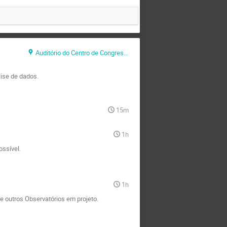
Auditório do Centro de Congressos
lise de dados.
15m
1h
ossível.
1h
e outros Observatórios em projeto.