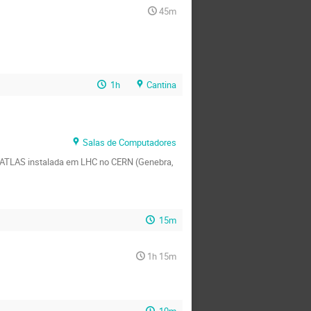
45m
1h
Cantina
Salas de Computadores
ia ATLAS instalada em LHC no CERN (Genebra,
15m
1h 15m