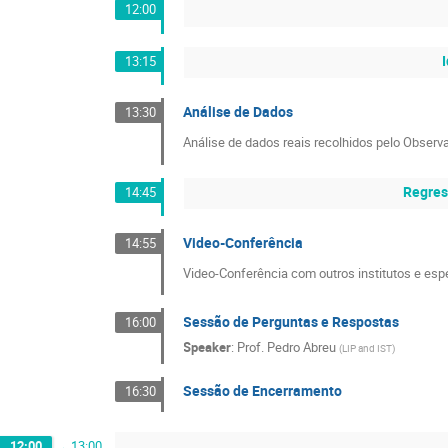
12:00
13:15
Análise de Dados
13:30
Análise de dados reais recolhidos pelo Observa
Regres
14:45
Video-Conferência
14:55
Video-Conferência com outros institutos e es
Sessão de Perguntas e Respostas
16:00
Speaker
:
Prof.
Pedro Abreu
(
LIP and IST
)
Sessão de Encerramento
16:30
12:00
→
13:00