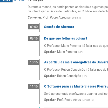
Durante a manhã, os participantes assistirão a algumas pa
de introdução à Física de Partículas, ao CERN e aos detect
Convener
:
Prof.
Pedro Abreu
(
LIP and IST
)
Sessão de Abertura
09:00
De que são feitas as coisas?
09:15
O Professor Mário Pimenta irá falar-nos de que
Speaker
:
Mário Pimenta
(
LIP
)
As partículas mais energéticas do Univer
10:15
O Professor Ruben Conceição irá falar-nos de 
Speaker
:
Rúben Conceição
(
LIP
)
O Software para as Masterclasses Pierre
11:15
Será apresentado o software a usar na análise 
Speaker
:
Prof.
Pedro Abreu
(
LIP and IST
)