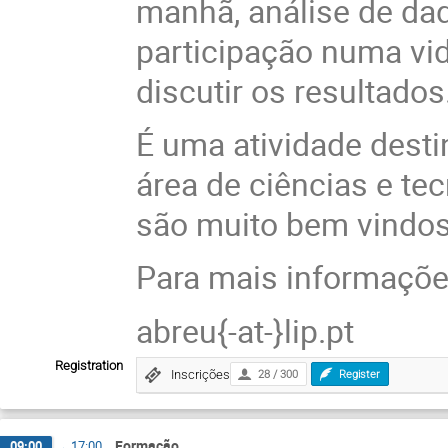
manhã, análise de dad
participação numa vid
discutir os resultados
É uma atividade desti
área de ciências e te
são muito bem vindos
Para mais informações
abreu{-at-}lip.pt
Registration
Inscrições
28 / 300
Register
Formação
09:00
→
17:00