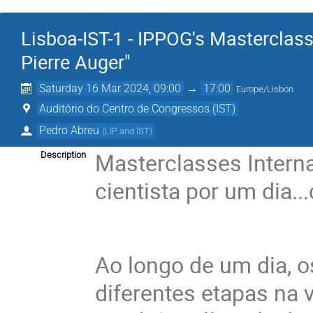
Lisboa-IST-1 - IPPOG's Masterclas
Pierre Auger"
Saturday 16 Mar 2024, 09:00
→
17:00
Europe/Lisbon
Auditório do Centro de Congressos (IST)
Pedro Abreu
(
LIP and IST
)
Masterclasses Interna
Description
cientista por um dia.
Ao longo de um dia, o
diferentes etapas na 