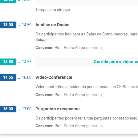
Tempo para almoço
Análise de Dados
13:00
→
14:50
Os participantes irão para as Salas de Computadores, par
Suíça).
Convener
:
Prof.
Pedro Abreu
(
LIP and IST
)
Corrida para a video-
14:50
→
14:55
Video-Conferência
14:55
→
16:00
Video-conferência moderada por cientistas no CERN, envolv
Convener
:
Prof.
Pedro Abreu
(
LIP and IST
)
Perguntas e respostas
16:00
→
17:00
Os participantes podem ter ainda perguntas por responder, o
Convener
:
Prof.
Pedro Abreu
(
LIP and IST
)