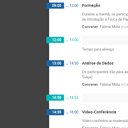
Formação
09:00
→
12:00
Durante a manhã, os partici
de introdução à Física de Pa
Convener
:
Fátima Mota
(
FCU
12:00
→
13:00
Tempo para almoço
Análise de Dados
13:00
→
14:50
Os participantes irão para 
Suíça).
Convener
:
Fátima Mota
(
FCU
14:50
→
14:55
Video-Conferência
14:55
→
16:00
Video-conferência moderada 
Convener
:
Fátima Mota