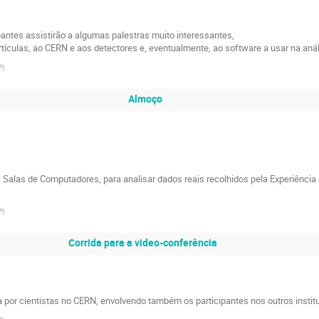
pantes assistirão a algumas palestras muito interessantes,
rtículas, ao CERN e aos detectores e, eventualmente, ao software a usar na aná
P
)
Almoço
as Salas de Computadores, para analisar dados reais recolhidos pela Experiênc
P
)
Corrida para a video-conferência
por cientistas no CERN, envolvendo também os participantes nos outros institut