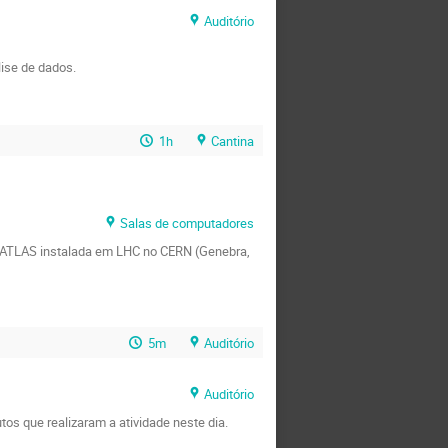
Auditório
lise de dados.
1h
Cantina
Salas de computadores
ia ATLAS instalada em LHC no CERN (Genebra,
5m
Auditório
Auditório
os que realizaram a atividade neste dia.