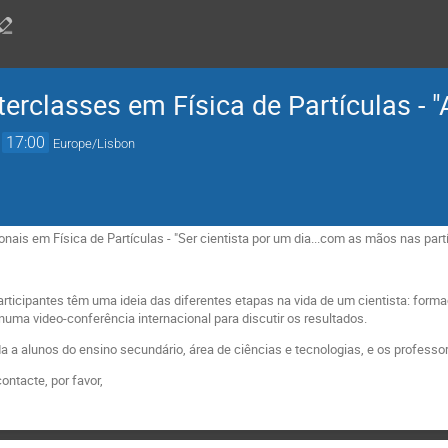
terclasses em Física de Partículas -
→
17:00
Europe/Lisbon
nais em Física de Partículas - "Ser cientista por um dia...com as mãos nas partí
articipantes têm uma ideia das diferentes etapas na vida de um cientista: form
numa video-conferência internacional para discutir os resultados.
da a alunos do ensino secundário, área de ciências e tecnologias, e os profes
ntacte, por favor,