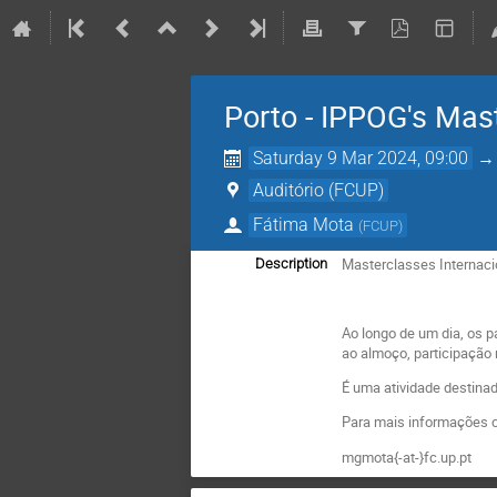
Porto - IPPOG's Mas
Saturday 9 Mar 2024, 09:00
Auditório (FCUP)
Fátima Mota
(
FCUP
)
Masterclasses Internacio
Description
Ao longo de um dia, os p
ao almoço, participação 
É uma atividade destina
Para mais informações co
mgmota{-at-}fc.up.pt