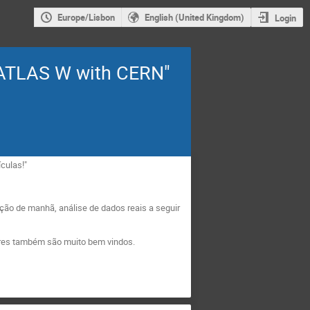
Europe/Lisbon
English (United Kingdom)
Login
 "ATLAS W with CERN"
culas!"
ação de manhã, análise de dados reais a seguir
sores também são muito bem vindos.