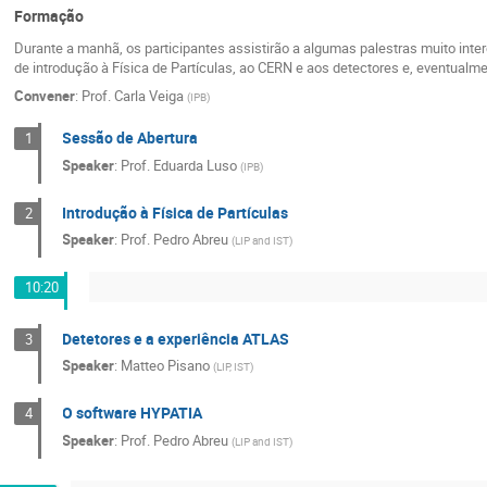
Formação
Durante a manhã, os participantes assistirão a algumas palestras muito inte
de introdução à Física de Partículas, ao CERN e aos detectores e, eventualme
Convener
:
Prof.
Carla Veiga
(
IPB
)
Sessão de Abertura
1
Speaker
:
Prof.
Eduarda Luso
(
IPB
)
Introdução à Física de Partículas
2
Speaker
:
Prof.
Pedro Abreu
(
LIP and IST
)
10:20
Detetores e a experiência ATLAS
3
Speaker
:
Matteo Pisano
(
LIP, IST
)
O software HYPATIA
4
Speaker
:
Prof.
Pedro Abreu
(
LIP and IST
)