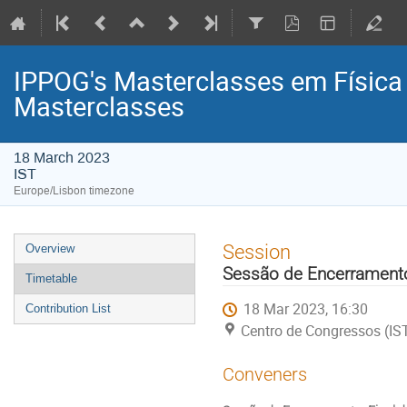
IPPOG's Masterclasses em Física d
Masterclasses
18 March 2023
IST
Europe/Lisbon timezone
Event
Session
Overview
menu
Sessão de Encerrament
Timetable
18 Mar 2023, 16:30
Contribution List
Centro de Congressos (IS
Conveners