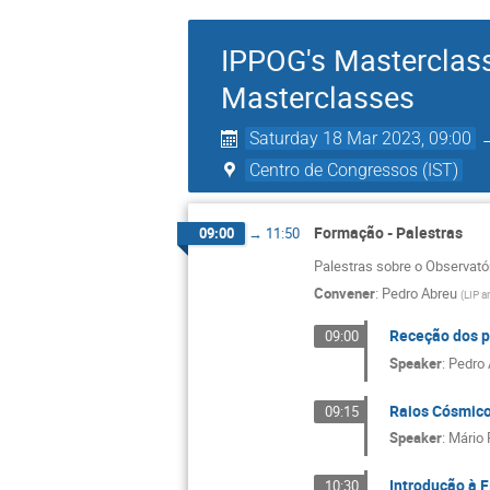
IPPOG's Masterclasse
Masterclasses
Saturday 18 Mar 2023, 09:00
Centro de Congressos (IST)
Formação - Palestras
09:00
→
11:50
Palestras sobre o Observatór
Convener
:
Pedro Abreu
(
LIP a
Receção dos p
09:00
Speaker
:
Pedro 
Raios Cósmico
09:15
Speaker
:
Mário 
Introdução à F
10:30