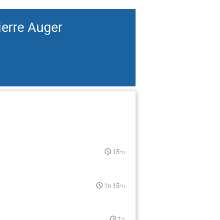
ierre Auger
15m
1h 15m
1h