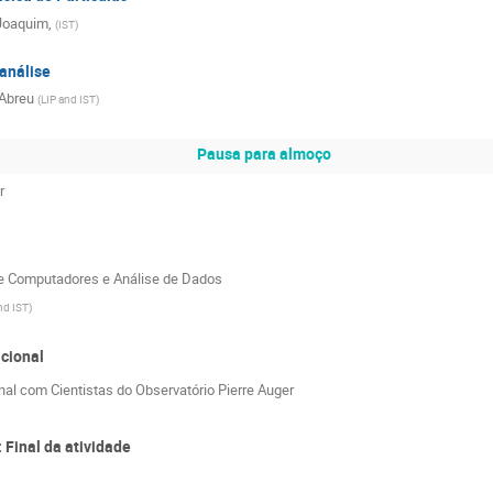
 Joaquim,
(
IST
)
análise
Abreu
(
LIP and IST
)
Pausa para almoço
r
e Computadores e Análise de Dados
nd IST
)
cional
nal com Cientistas do Observatório Pierre Auger
Final da atividade