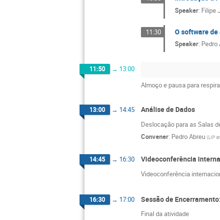
Speaker
:
Filipe
O software de 
11:30
Speaker
:
Pedro 
11:50
→
13:00
Almoço e pausa para respira
Análise de Dados
13:00
→
14:45
Deslocação para as Salas d
Convener
:
Pedro Abreu
(
LIP a
Videoconferência interna
14:45
→
16:30
Videoconferência internacio
Sessão de Encerramento: 
16:30
→
17:00
Final da atividade