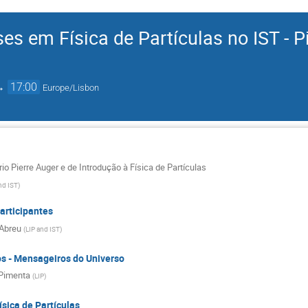
s em Física de Partículas no IST - P
→
17:00
Europe/Lisbon
io Pierre Auger e de Introdução à Física de Partículas
nd IST
)
articipantes
Abreu
(
LIP and IST
)
s - Mensageiros do Universo
Pimenta
(
LIP
)
ísica de Partículas